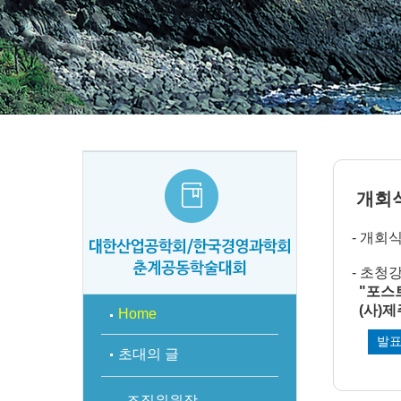
개회
- 개회식:
- 초청강연
"포스트
(사)제
Home
발
초대의 글
- 조직위원장