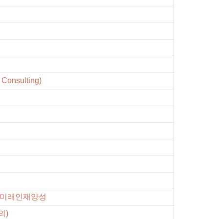
onsulting)
및 미래인재양성
의)