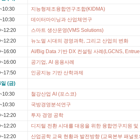
~10:30
지능형제조융합연구조합(KIDMA)
~10:30
데이터마이닝과 산업체연구
0~12:20
스마트 생산운영(VMS Solutions)
0~12:20
뉴노멀 시대의 경영과학, 그리고 산업의 변화
0~16:00
AI/Big Data 기반 DX 컨설팅 사례(LGCNS, Entrue C
0~16:00
공기업, AI 응용사례
0~17:50
인공지능 기반 산학과제
4일 (금)
~10:30
철강산업 AI (포스코)
~10:30
국방경영분석연구
0~12:20
투자 경영 공학
0~12:20
디지털 전환 시대를 대응을 위한 융합연구지원 
0~12:20
산업공학 교육 현황과 발전방향 (교육본부 패널토