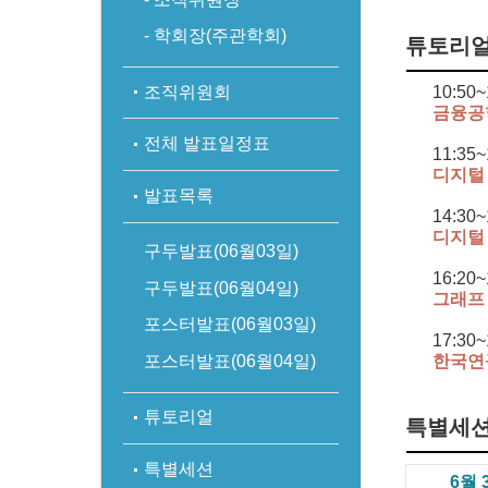
- 학회장(주관학회)
튜토리
조직위원회
10:50~
금융공
전체 발표일정표
11:35~
디지털
발표목록
14:30~
디지털
구두발표(06월03일)
16:20~
구두발표(06월04일)
그래프
포스터발표(06월03일)
17:30~
한국연
포스터발표(06월04일)
튜토리얼
특별세
특별세션
6월 