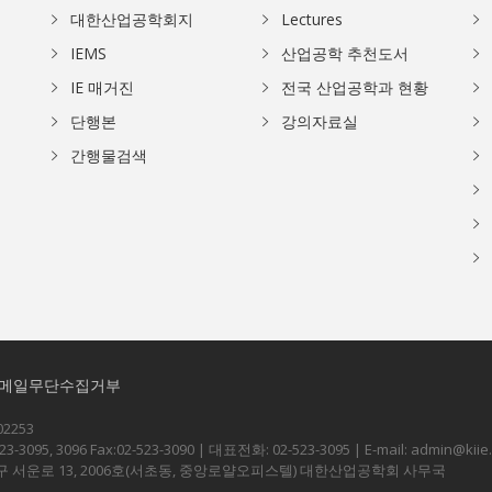
대한산업공학회지
Lectures
IEMS
산업공학 추천도서
IE 매거진
전국 산업공학과 현황
단행본
강의자료실
간행물검색
메일무단수집거부
2253
-3095, 3096 Fax:02-523-3090 | 대표전화: 02-523-3095 | E-mail: admin@kiie.
초구 서운로 13, 2006호(서초동, 중앙로얄오피스텔) 대한산업공학회 사무국