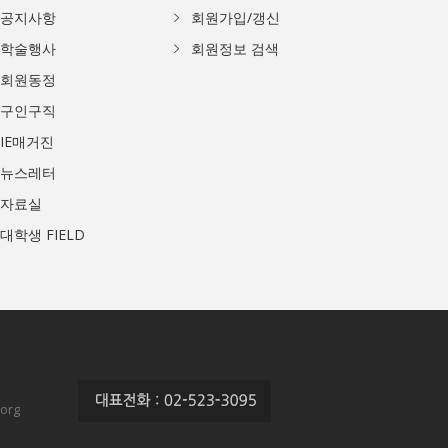
공지사항
회원가입/갱신
학술행사
회원정보 검색
회원동정
구인구직
IE매거진
뉴스레터
자료실
대학생 FIELD
org