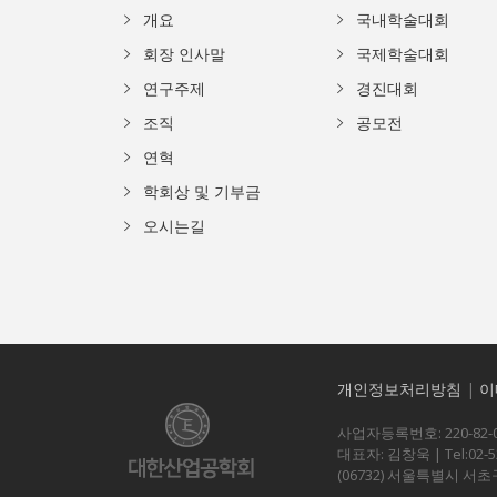
개요
국내학술대회
회장 인사말
국제학술대회
연구주제
경진대회
조직
공모전
연혁
학회상 및 기부금
오시는길
개인정보처리방침
|
이
사업자등록번호: 220-82-0
대표자: 김창욱 | Tel:02-523
(06732) 서울특별시 서